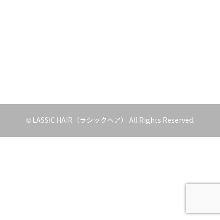
© LASSIC HAIR（ラシックヘア） All Rights Reserved.