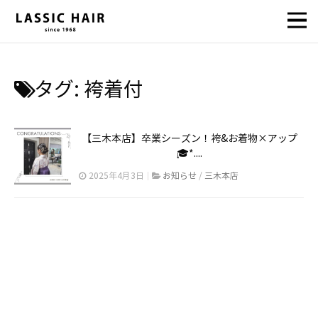
タグ:
袴着付
【三木本店】卒業シーズン！袴&お着物×アップ
🎓*....
2025年4月3日
お知らせ
/
三木本店