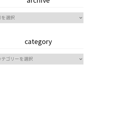
archive
hive
category
tegory