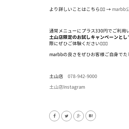
より詳しいことはこちら💁‍♀️ →
marb
通常メニューにプラス330円でご利用い
土山店限定のお試しキャンペーンとし
際にぜひご体験ください💆🏻‍♀️
marbbの良さをぜひお客様ご自身でた
土山店
078-942-9000
土山店
Instagram