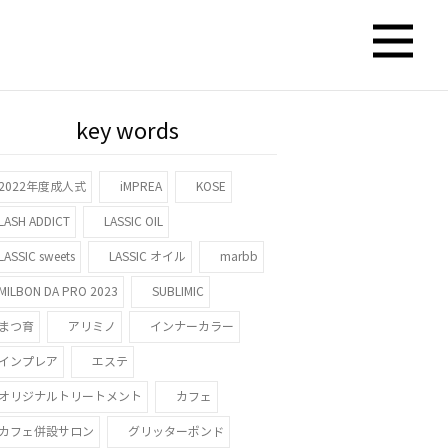
key words
2022年度成人式
iMPREA
KOSE
LASH ADDICT
LASSIC OIL
LASSIC sweets
LASSIC オイル
marbb
MILBON DA PRO 2023
SUBLIMIC
まつ育
アリミノ
インナーカラー
インプレア
エステ
オリジナルトリートメント
カフェ
カフェ併設サロン
グリッターボンド