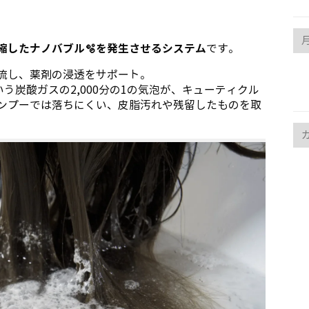
arc
縮したナノバブル🫧を発生させるシステム
です。
流し、薬剤の浸透をサポート。
いう炭酸ガスの2,000分の1の気泡が、キューティクル
ンプーでは落ちにくい、皮脂汚れや残留したものを取
ca