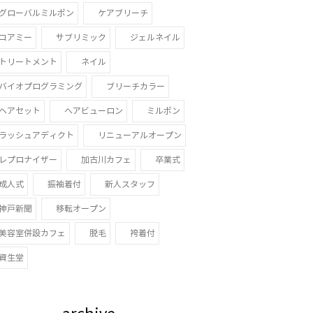
グローバルミルボン
ケアブリーチ
コアミー
サブリミック
ジェルネイル
トリートメント
ネイル
バイオプログラミング
ブリーチカラー
ヘアセット
ヘアビューロン
ミルボン
ラッシュアディクト
リニューアルオープン
レプロナイザー
加古川カフェ
卒業式
成人式
振袖着付
新人スタッフ
神戸新聞
移転オープン
美容室併設カフェ
脱毛
袴着付
資生堂