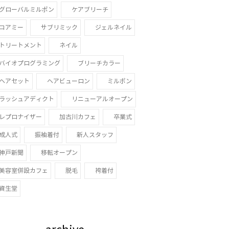
グローバルミルボン
ケアブリーチ
コアミー
サブリミック
ジェルネイル
トリートメント
ネイル
バイオプログラミング
ブリーチカラー
ヘアセット
ヘアビューロン
ミルボン
ラッシュアディクト
リニューアルオープン
レプロナイザー
加古川カフェ
卒業式
成人式
振袖着付
新人スタッフ
神戸新聞
移転オープン
美容室併設カフェ
脱毛
袴着付
資生堂