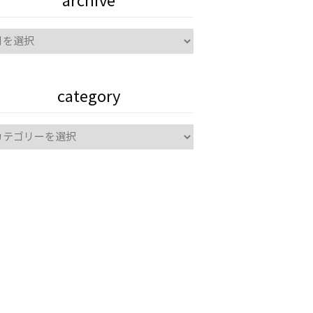
archive
hive
category
tegory