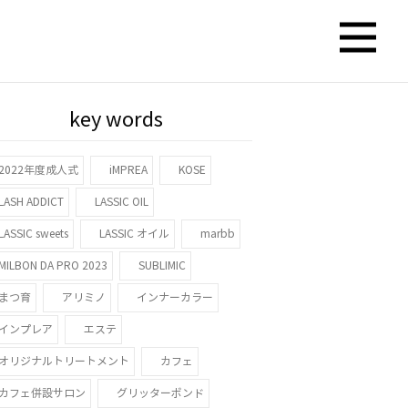
key words
2022年度成人式
iMPREA
KOSE
LASH ADDICT
LASSIC OIL
LASSIC sweets
LASSIC オイル
marbb
MILBON DA PRO 2023
SUBLIMIC
まつ育
アリミノ
インナーカラー
インプレア
エステ
オリジナルトリートメント
カフェ
カフェ併設サロン
グリッターボンド