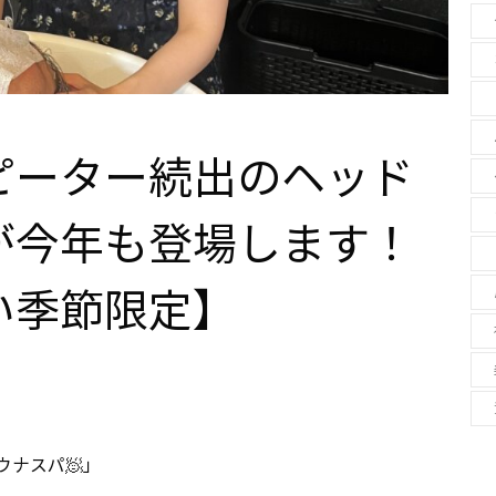
ピーター続出のヘッド
が今年も登場します！
い季節限定】
ナスパ🧖」